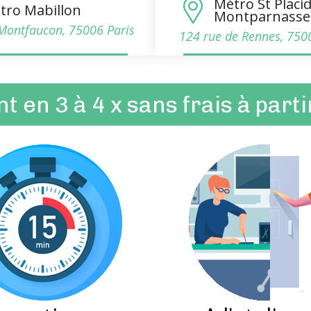
Métro St Placi
tro Mabillon
Montparnasse
Montfaucon, 75006 Paris
124 rue de Rennes, 750
 en 3 à 4 x sans frais à part