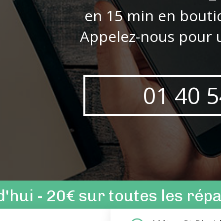
en 15 min en bouti
Appelez-nous pour u
01 40 5
'hui - 20€
sur toutes les rép