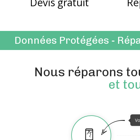
Devis gratuit
Ré
Données Protégées - Répa
Nous réparons tou
et to
Vo