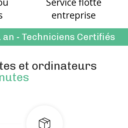
 ou
Service flotte
s
entreprise
1 an
- Techniciens Certifiés
tes et ordinateurs
inutes