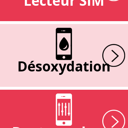
Lecteur SIM
Désoxydation