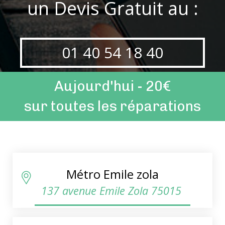
un Devis Gratuit au :
01 40 54 18 40
Aujourd'hui - 20€
sur toutes les réparations
Métro Emile zola
137 avenue Emile Zola 75015