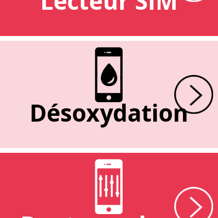
Lecteur SIM
Désoxydation