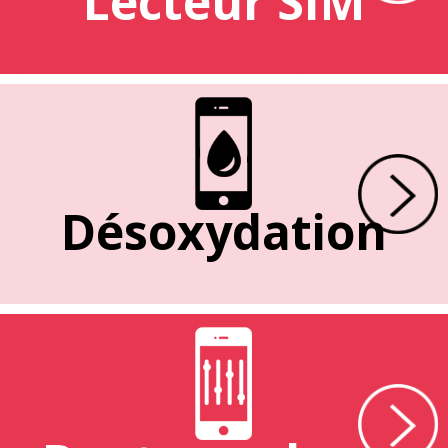
Lecteur SIM
Désoxydation