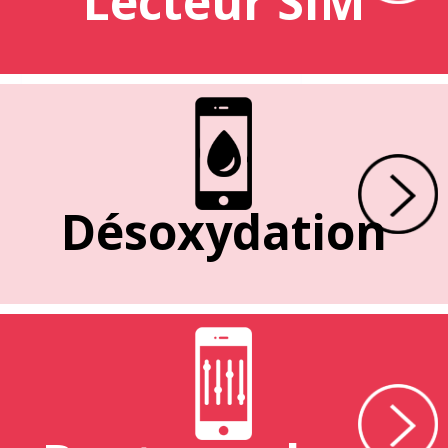
Lecteur SIM
Désoxydation