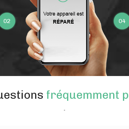
02
04
uestions
fréquemment p
-