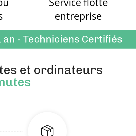
 ou
Service flotte
s
entreprise
1 an
- Techniciens Certifiés
tes et ordinateurs
inutes