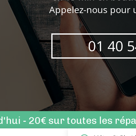
Appelez-nous pour u
01 40 5
'hui - 20€
sur toutes les rép