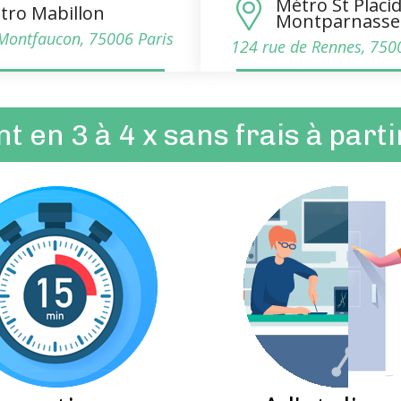
Métro St Placi
tro Mabillon
Montparnasse
Montfaucon, 75006 Paris
124 rue de Rennes, 750
 en 3 à 4 x sans frais à part