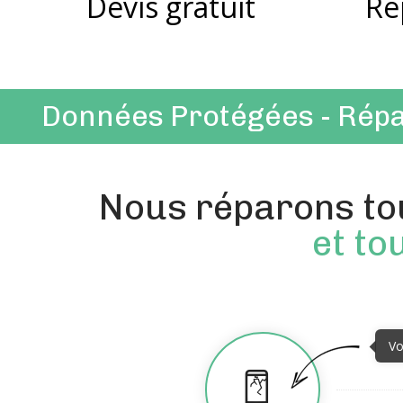
Devis gratuit
Ré
Données Protégées - Répa
Nous réparons tou
et to
Vo