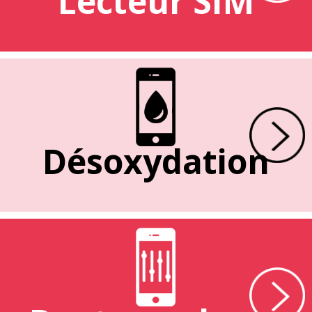
Lecteur SIM
Désoxydation