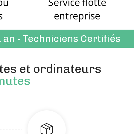
 ou
Service flotte
s
entreprise
1 an
- Techniciens Certifiés
tes et ordinateurs
inutes