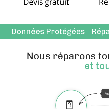
Devis gratuit
Ré
Données Protégées - Répa
Nous réparons tou
et to
Vo