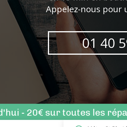
Appelez-nous pour u
01 40 5
'hui - 20€
sur toutes les rép