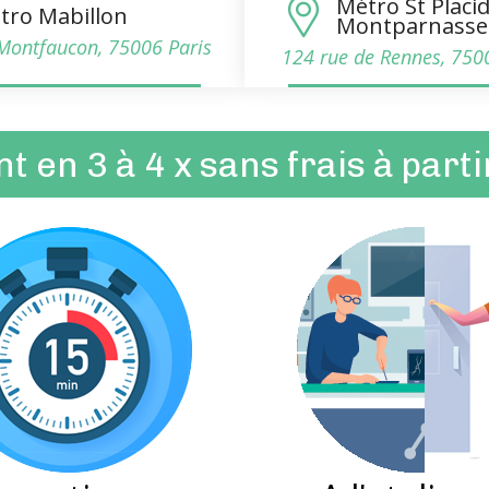
Métro St Placi
tro Mabillon
Montparnasse
Montfaucon, 75006 Paris
124 rue de Rennes, 750
 en 3 à 4 x sans frais à part