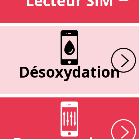
Lecteur SIM
Désoxydation