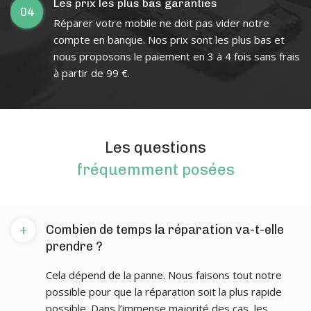
Les prix les plus bas garanties
04
Réparer votre mobile ne doit pas vider notre
compte en banque. Nos prix sont les plus bas et
nous proposons le paiement en 3 à 4 fois sans frais
à partir de 99 €.
Les questions
fréquemment posées
+
Combien de temps la réparation va-t-elle
prendre ?
Cela dépend de la panne. Nous faisons tout notre
possible pour que la réparation soit la plus rapide
possible. Dans l’immense majorité des cas, les