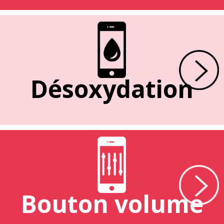
Désoxydation
Bouton volume