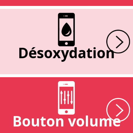
Désoxydation
Bouton volume