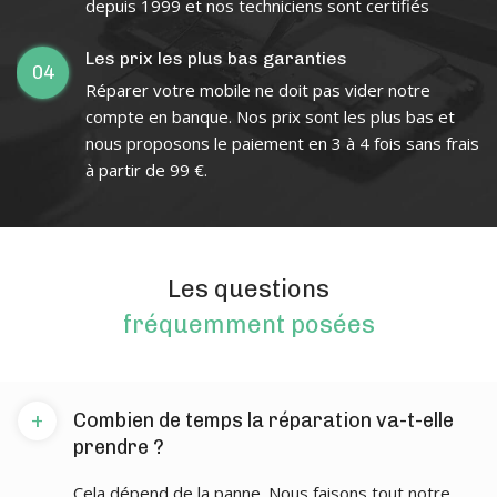
depuis 1999 et nos techniciens sont certifiés
Les prix les plus bas garanties
04
Réparer votre mobile ne doit pas vider notre
compte en banque. Nos prix sont les plus bas et
nous proposons le paiement en 3 à 4 fois sans frais
à partir de 99 €.
Les questions
fréquemment posées
+
Combien de temps la réparation va-t-elle
prendre ?
Cela dépend de la panne. Nous faisons tout notre