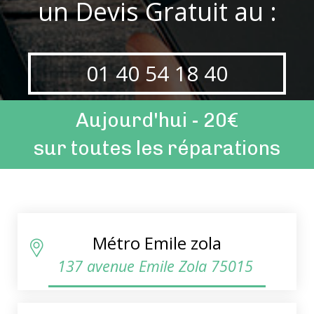
un Devis Gratuit au :
01 40 54 18 40
Aujourd'hui - 20€
sur toutes les réparations
Métro Emile zola
137 avenue Emile Zola 75015